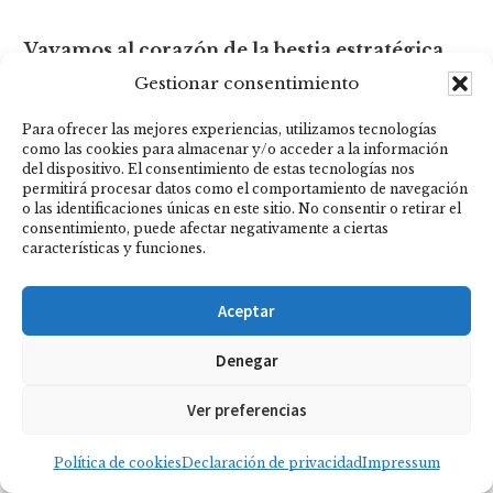
Vayamos al corazón de la bestia estratégica
con la estrategia de un distribuidor que
Gestionar consentimiento
superar los 16.000 euros al mes.
Para ofrecer las mejores experiencias, utilizamos tecnologías
como las cookies para almacenar y/o acceder a la información
del dispositivo. El consentimiento de estas tecnologías nos
Nuestro Distribuidor Estrella
permitirá procesar datos como el comportamiento de navegación
o las identificaciones únicas en este sitio. No consentir o retirar el
consentimiento, puede afectar negativamente a ciertas
Me entreviste con este distribuidor que gana
características y funciones.
16 000 euros al mes con Herbalife.
Aceptar
Y tuvo la amabilidad de concederme esta
Denegar
entrevista y responder a mis preguntas.
Ver preferencias
Encontrarás en particular :
Política de cookies
Declaración de privacidad
Impressum
– Cuál es su secreto de apadrinamiento (tiene