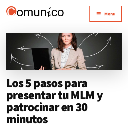
Additional
Saltar
Saltar
al
a
menu
Menu
contenido
la
Comunico.es
El
principal
barra
lateral
Blog
principal
del
Network
Marketing
Los 5 pasos para
presentar tu MLM y
patrocinar en 30
minutos