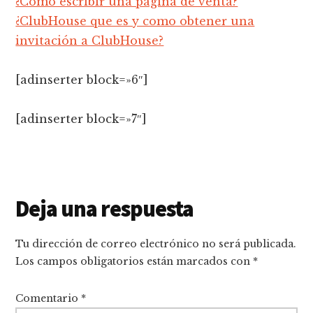
¿Cómo escribir una página de venta?
¿ClubHouse que es y como obtener una
invitación a ClubHouse?
[adinserter block=»6″]
[adinserter block=»7″]
Interacciones
Deja una respuesta
con
Tu dirección de correo electrónico no será publicada.
los
Los campos obligatorios están marcados con
*
lectores
Comentario
*