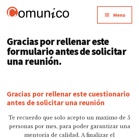
Additional
Saltar
Saltar
al
a
menu
Menu
contenido
la
Comunico.es
El
principal
barra
lateral
Blog
Gracias por rellenar este
principal
del
formulario antes de solicitar
Network
una reunión.
Marketing
Gracias por rellenar este cuestionario
antes de solicitar una reunión
Te recuerdo que solo acepto un maximo de 5
personas por mes, para poder garantizar una
mentoria de calidad. A finalizar el